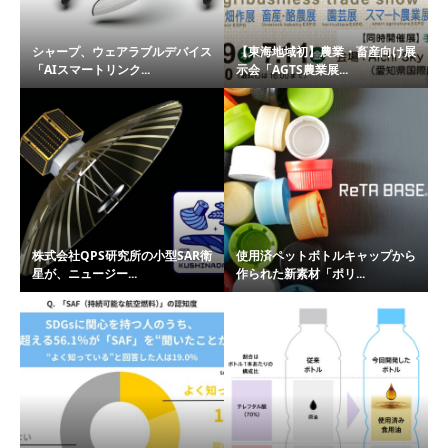
シャープ、ウェアラブルデバイス
【東海地域初】農業・畜産向け展
「AIスマートリンク...
示会「AGTS農業展...
株式会社QPS研究所の小型SAR衛
使用済ペットボトルキャップから
星が、ニュージー...
作られた新素材「ポリ...